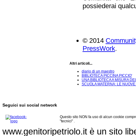
possiederai qualcu
© 2014
Communit
PressWork
.
Altri articoli...
diario di un maestro
BIBLIOTECA PICCINA PICCIO'
UNA BIBLIOTECA A MISURA DEI 
SCUOLA MATERNA: LE NUOVE
Seguici sui social network
Questo sito NON fa uso di alcun cookie compre
"tecnici" .
www.genitoripetriolo.it è un sito li