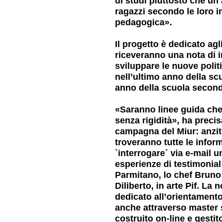
di studi piuttosto che un a
ragazzi secondo le loro 
pedagogica».
Il progetto è dedicato agli
riceveranno una nota di in
sviluppare le nuove polit
nell’ultimo anno della sc
anno della scuola second
«Saranno linee guida che 
senza rigidità», ha precis
campagna del Miur: anzitut
troveranno tutte le infor
`interrogare´ via e-mail u
esperienze di testimonial
Parmitano, lo chef Bruno 
Diliberto, in arte Pif. La
dedicato all’orientamento
anche attraverso master s
costruito on-line e gestit