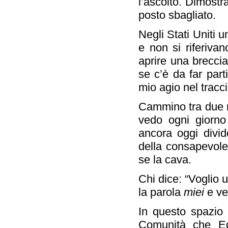
l’ascolto. Dimostr
posto sbagliato.
Negli
Stati Uniti
un
e non si riferivan
aprire una brecci
se c’è da far part
mio agio nel tracci
Cammino tra due m
vedo ogni giorno
ancora oggi divid
della consapevol
se la
cava
.
Chi dice: “Voglio u
la parola
miei
e ve
In questo spazio 
Comunità che Ed