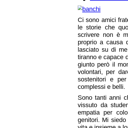
Ci
sono
amici fra
le storie che qu
scrivere non è m
proprio a causa 
lasciato su di m
tiranno e capace d
giunto però il mom
volontari, per da
sostenitori e pe
complessi e belli.
Sono tanti anni 
vissuto da stude
empatia per colo
genitori. Mi siedo
vita e insieme a lo