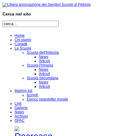
Cerca nel sito
Home
Chi siamo
Contatti
Le Scuole
Scuola dell'Infanzia
News
Articoli
Scuola Primaria
News
Articoli
Scuola Secondaria
News
Articoli
Mailing list
Iscriviti
Elenco newsletter inviate
Link
Gallerie
News
Archivio
OPAC