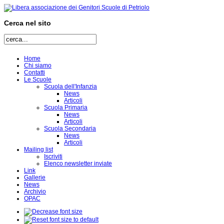
Cerca nel sito
Home
Chi siamo
Contatti
Le Scuole
Scuola dell'Infanzia
News
Articoli
Scuola Primaria
News
Articoli
Scuola Secondaria
News
Articoli
Mailing list
Iscriviti
Elenco newsletter inviate
Link
Gallerie
News
Archivio
OPAC