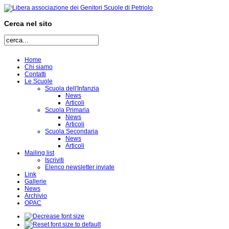
Cerca nel sito
Home
Chi siamo
Contatti
Le Scuole
Scuola dell'Infanzia
News
Articoli
Scuola Primaria
News
Articoli
Scuola Secondaria
News
Articoli
Mailing list
Iscriviti
Elenco newsletter inviate
Link
Gallerie
News
Archivio
OPAC