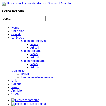
Cerca nel sito
Home
Chi siamo
Contatti
Le Scuole
Scuola dell'Infanzia
News
Articoli
Scuola Primaria
News
Articoli
Scuola Secondaria
News
Articoli
Mailing list
Iscriviti
Elenco newsletter inviate
Link
Gallerie
News
Archivio
OPAC