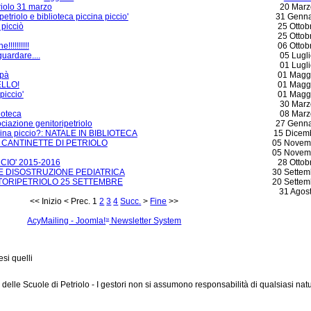
riolo 31 marzo
20 Marz
triolo e biblioteca piccina piccio'
31 Genna
 picciò
25 Ottob
25 Ottob
!!!!!!!!!
06 Ottob
guardare....
05 Lugl
01 Lugl
apà
01 Magg
ELLO!
01 Magg
 piccio'
01 Magg
30 Marz
lioteca
08 Marz
iazione genitoripetriolo
27 Genna
ccina piccio?: NATALE IN BIBLIOTECA
15 Dicem
E CANTINETTE DI PETRIOLO
05 Novem
05 Novem
CIO' 2015-2016
28 Ottob
E DISOSTRUZIONE PEDIATRICA
30 Settem
TORIPETRIOLO 25 SETTEMBRE
20 Settem
31 Agos
<<
Inizio
<
Prec.
1
2
3
4
Succ.
>
Fine
>>
AcyMailing - Joomla!
Newsletter System
TM
si quelli
 delle Scuole di Petriolo - I gestori non si assumono responsabilità di qualsiasi natu