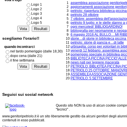
Vota il logo
1
assemblea associazione genitoripet
Logo 1
2
aggiornamenti associazione genitoripe
Logo 2
3
petriolo: riapertura biblioteca piccina
Logo 3
4
petriolo 28 ottobre
Logo 4
5
7 ottobre: assemblea dell'associazione!
Logo 5
6
petriolo 9 luglio: e le stelle stanno a 
7
ogni mercoledi' BIBLIOGARDINO!
8
bibliografia per neomamme e neop
9
6 maggio 2016 AL BULLO.....MI RIB
scegliamo l'orario!!
10
storie....di storie in biblioteca piccina
11
petriolo: storie di pancia e....di latte
12
urbisaglia: corso per volontari in bib
quando incontrarci
13
venerdi 12 febbario: assemblea assoc
nel tardo pomeriggio (dalle 18,30)
14
pomeriggio speciale in bibliotea pi
dopo cena (dalle 21)
15
BIBLIOTECA PICCINA PICCIO' ALL
il fine settimana
16
news nati per leggere macerata
17
PETRIOLO: BIBLIOTEA PICCINA PIC
18
PETRIOLO 25 OTTOBRE: MANOVR
19
ASSEMBLEA ASSOCIAZIONE GENI
20
PETRIOLO: 5 SETTEMBRE
Seguici sui social network
Questo sito NON fa uso di alcun cookie compre
"tecnici" .
www.genitoripetriolo.it è un sito liberamente gestito da alcuni genitori degli alunni
contenuti in esso pubblicati.